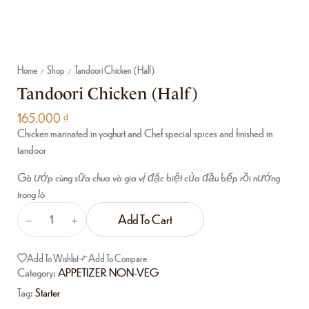
Home
Shop
Tandoori Chicken (Half)
/
/
Tandoori Chicken (Half)
165.000
₫
Chicken marinated in yoghurt and Chef special spices and finished in
tandoor
Gà ướp cùng sữa chua và gia vị đặc biệt của đầu bếp rồi nướng
trong lò
Add To Cart
Add To Wishlist
Add To Compare
Category:
APPETIZER NON-VEG
Tag:
Starter