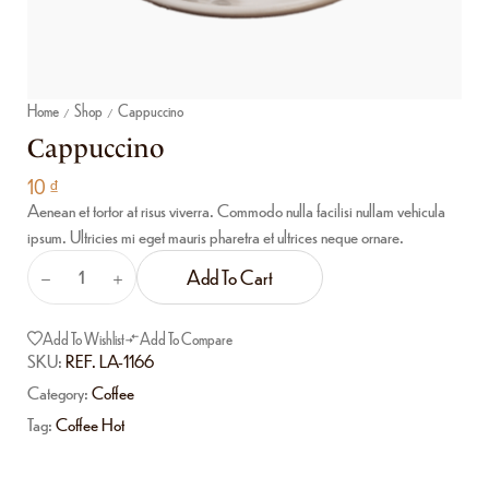
Home
Shop
Cappuccino
/
/
Cappuccino
10
₫
Aenean et tortor at risus viverra. Commodo nulla facilisi nullam vehicula
ipsum. Ultricies mi eget mauris pharetra et ultrices neque ornare.
Add To Cart
Add To Wishlist
Add To Compare
SKU:
REF. LA-1166
Category:
Coffee
Tag:
Coffee Hot