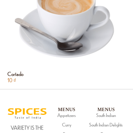
Cortado
10
₫
MENUS
MENUS
Appetizers
South Indian
Curry
South Indian Delights
VARIETY IS THE