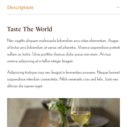
Description
Taste The World
Nec sagittis aliquam malesuada bibendum arcu vitae elementum. Augue
ut lectus arcu bibendum at varius vel pharetra. Viverra suspendisse potenti
nullam ac tortor. Urna porttitor rhoncus dolor purus non enim. At risus
viverra adipiscing at in tellus integer feugiat.
Adipiscing tristique risus nec feugiat in fermentum posuere. Neque laoreet
suspendisse interdum consectetur. Nibh venenatis cras sed felis. Justo nec
ultrices dui sapien eget.