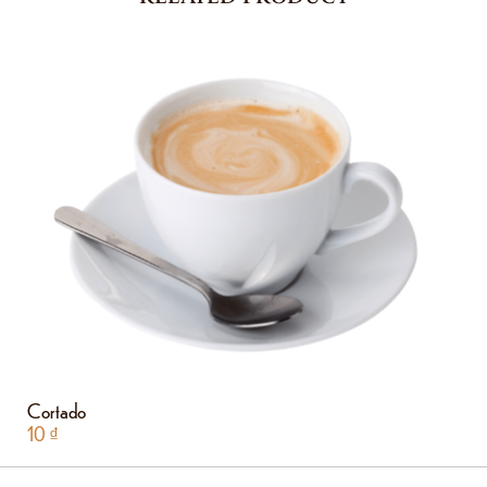
Cortado
10
₫