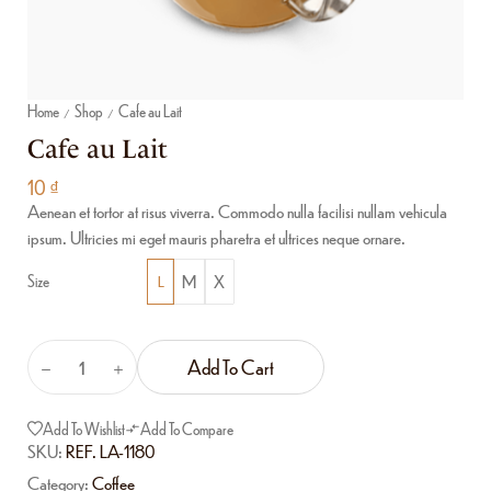
Home
Shop
Cafe au Lait
/
/
Cafe au Lait
10
₫
Aenean et tortor at risus viverra. Commodo nulla facilisi nullam vehicula
ipsum. Ultricies mi eget mauris pharetra et ultrices neque ornare.
M
X
Size
L
Add To Cart
Add To Wishlist
Add To Compare
SKU:
REF. LA-1180
Category:
Coffee