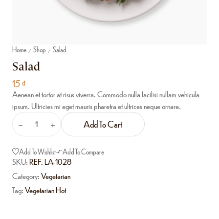
Home
Shop
Salad
/
/
Salad
15
₫
Aenean et tortor at risus viverra. Commodo nulla facilisi nullam vehicula
ipsum. Ultricies mi eget mauris pharetra et ultrices neque ornare.
Add To Cart
Add To Wishlist
Add To Compare
SKU:
REF. LA-1028
Category:
Vegetarian
Tag:
Vegetarian Hot