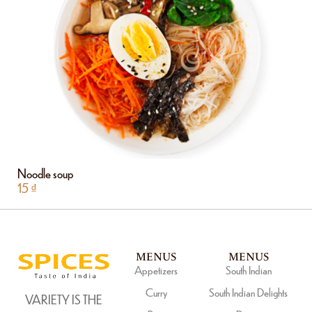
Noodle soup
15
₫
MENUS
MENUS
Appetizers
South Indian
Curry
South Indian Delights
VARIETY IS THE