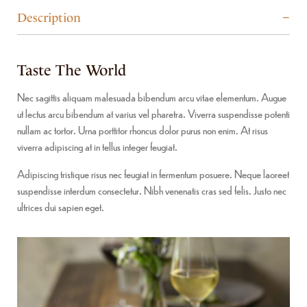
Description
Taste The World
Nec sagittis aliquam malesuada bibendum arcu vitae elementum. Augue
ut lectus arcu bibendum at varius vel pharetra. Viverra suspendisse potenti
nullam ac tortor. Urna porttitor rhoncus dolor purus non enim. At risus
viverra adipiscing at in tellus integer feugiat.
Adipiscing tristique risus nec feugiat in fermentum posuere. Neque laoreet
suspendisse interdum consectetur. Nibh venenatis cras sed felis. Justo nec
ultrices dui sapien eget.